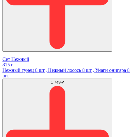
Сет Нежный
815 г
Нежный тунец 8 шт., Нежный лосось 8 шт., Унаги онигара 8
шт.
1 749 ₽