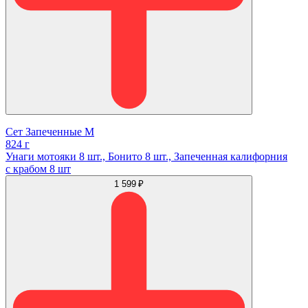
Сет Запеченные М
824 г
Унаги мотояки 8 шт., Бонито 8 шт., Запеченная калифорния
с крабом 8 шт
1 599 ₽