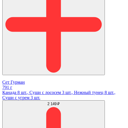
Сет Гурман
791 г
Канада 8 шт., Суши с лососем 3 шт., Нежный тунец 8 шт.,
Суши с угрем 3 шт.
2 149 ₽