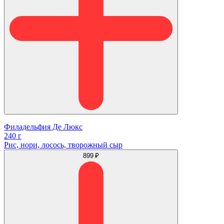
Филадельфия Де Люкс
240 г
Рис, нори, лосось, творожный сыр
899 ₽