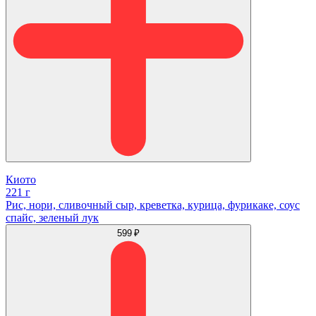
Киото
221 г
Рис, нори, сливочный сыр, креветка, курица, фурикаке, соус
спайс, зеленый лук
599 ₽