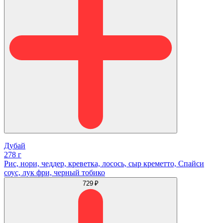
Дубай
278 г
Рис, нори, чеддер, креветка, лосось, сыр креметто, Спайси
соус, лук фри, черный тобико
729 ₽