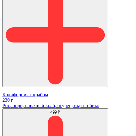
Калифорния с крабом
230 г
Рис, нори, снежный краб, огурец, икра тобико
499 ₽