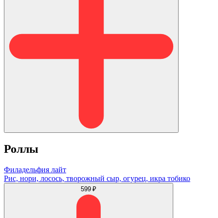
Роллы
Филадельфия лайт
Рис, нори, лосось, творожный сыр, огурец, икра тобико
599 ₽